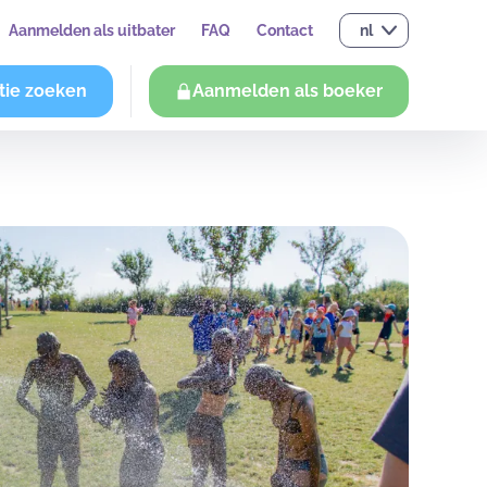
Aanmelden als uitbater
FAQ
Contact
nl
tie zoeken
Aanmelden als boeker