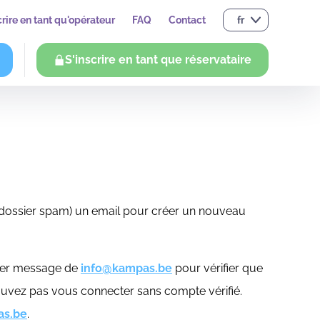
crire en tant qu'opérateur
FAQ
Contact
fr
S'inscrire en tant que réservataire
e dossier spam) un email pour créer un nouveau
mier message de
info@kampas.be
pour vérifier que
 pouvez pas vous connecter sans compte vérifié.
as.be
.