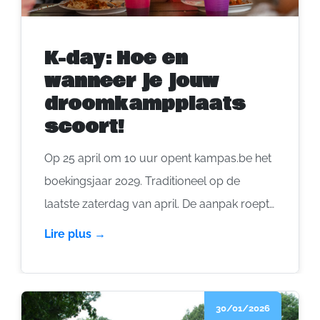
K-day: Hoe en
wanneer je jouw
droomkampplaats
scoort!
Op 25 april om 10 uur opent kampas.be het
boekingsjaar 2029. Traditioneel op de
laatste zaterdag van april. De aanpak roept
soms wat vragen op … Waarom ‘maar’ tot in
Lire plus →
2029? Waarom die zaterdag? En hoe
zorgen we ervoor dat we die leuke plek
voor onze groep zeker kunnen vastleggen?
30/01/2026