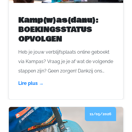
Kamp(w)as(danu):
BOEKINGSSTATUS
OPVOLGEN
Heb je jouw verblijfsplaats online geboekt
via Kampas? Vraag je je af wat de volgende
stappen zijn? Geen zorgen! Dankzij ons
platform kun je eenvoudig je boeking
Lire plus →
volgen gedurende het hele proces. Hier
lees je hoe het werkt.
11/05/2026