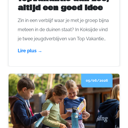
altijd een goed idee
Zin in een verblijf waar je met je groep bijna
meteen in de duinen staat? In Koksijde vind
je twee jeugdverblijven van Top Vakantie
vzw: Vakantiecentrum Excelsior en Huize
Lire plus →
Emmaüs. Je kan er het hele jaar terecht in
volpension. Samen goed voor bijna 200
bedden. In de zomer komt daar nog een
05/06/2026
derde plek bij: De Eglantier in
Oostduinkerke. Midden in de duinen, in
zelfkook, met 48 bedden en plaats voor 80
personen in tenten.