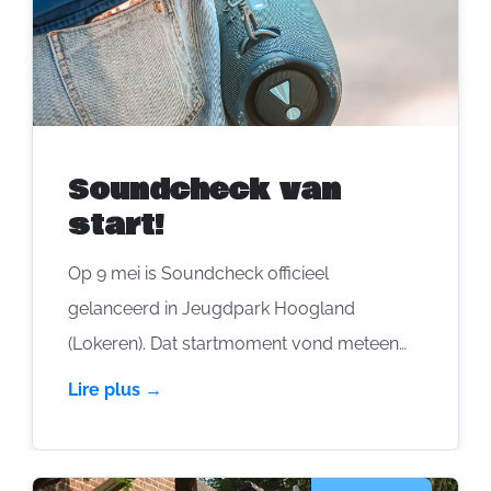
Soundcheck van
start!
Op 9 mei is Soundcheck officieel
gelanceerd in Jeugdpark Hoogland
(Lokeren). Dat startmoment vond meteen
veel weerklank in de pers, ook met een
Lire plus →
mooie reportage van VRT. Samen met KSA
Hamme werd meteen duidelijk waar het om
draait … het mag léven op kamp of