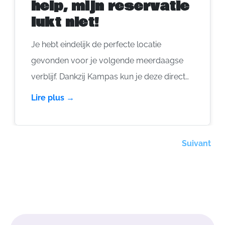
help, mijn reservatie
lukt niet!
Je hebt eindelijk de perfecte locatie
gevonden voor je volgende meerdaagse
verblijf. Dankzij Kampas kun je deze direct
vastleggen – eenvoudig en snel! Maar
Lire plus →
soms loopt het niet helemaal zoals gepland.
Hier zijn enkele veelvoorkomende
misverstanden en hoe je deze kunt
Suivant
vermijden om je boeking vlekkeloos te laten
verlopen.