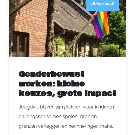
06/05/2026
weekend, maar de box hoeft niet van ontbijt
tot bedtijd te knallen.
Genderbewust
werken: kleine
keuzes, grote impact
Jeugdverblijven zijn plekken waar kinderen
en jongeren samen spelen, groeien,
grenzen verleggen en herinneringen maken.