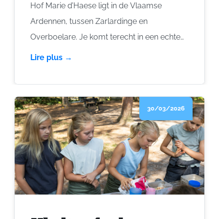
Hof Marie d’Haese ligt in de Vlaamse
Ardennen, tussen Zarlardinge en
Overboelare. Je komt terecht in een echte
vierkantshoeve, met paarden in de weide,
Lire plus →
honden die nieuwsgierig komen snuffelen
en een gezellige binnenkoer. Je slaapt er
met maximaal 12 personen en je kookt er
30/03/2026
zelf. Chantal en Gunther baten het verblijf
uit, samen met hun dochters Liebke en
Gaete. Binnenkort nemen Liebke en haar
vriend Cedric het over. Je voelt hier snel, dit
is een plek die warme gastvrijheid uitstraalt.