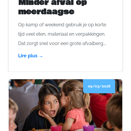
Minder afval op
meerdaagse
Op kamp of weekend gebruik je op korte
tijd veel eten, materiaal en verpakkingen.
Dat zorgt snel voor een grote afvalberg.
Gelukkig kan je als groep veel doen om dat
Lire plus →
te beperken. Met een paar slimme keuzes
maak je al een groot verschil. Je koopt
minder nieuw, je gebruikt spullen langer en
09/03/2026
je gooit minder weg. Dat is goed voor het
milieu én vaak ook voor je budget.