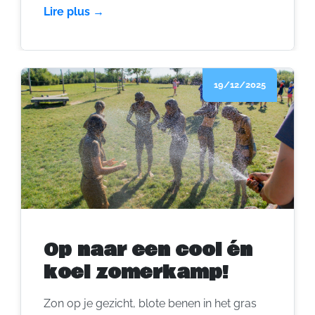
(Brecht), tussen veld en bos, vind je een
Lire plus →
jeugdverblijf waar je nog kan verdwalen in
het groen, maar wél met het dorp en station
op slechts twee kilometer. Binnen kan je met
19/12/2025
90 personen terecht, buiten kan je met
tenten opschalen tot 150 avonturiers.
Zelfkook? Yes. Stralende gezichten? Dubbel
yes.
Op naar een cool én
koel zomerkamp!
Zon op je gezicht, blote benen in het gras