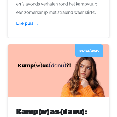
en ’s avonds verhalen rond het kampvuur:
een zomerkamp met stralend weer klinkt
als de droom van elke groep. Maar zodra
Lire plus →
de thermometer (te) stevig de hoogte
ingaat, moeten we het hoofd letterlijk en
figuurlijk koel houden.
19/12/2025
Kamp(w)as(danu):