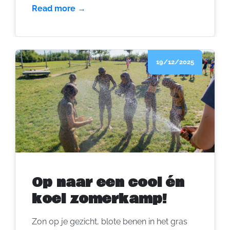
(Brecht), tussen veld en bos, vind je een
Read more →
jeugdverblijf waar je nog kan verdwalen in
het groen, maar wél met het dorp en station
op slechts twee kilometer. Binnen kan je met
19/12/2025
90 personen terecht, buiten kan je met
tenten opschalen tot 150 avonturiers.
Zelfkook? Yes. Stralende gezichten? Dubbel
yes.
Op naar een cool én
koel zomerkamp!
Zon op je gezicht, blote benen in het gras