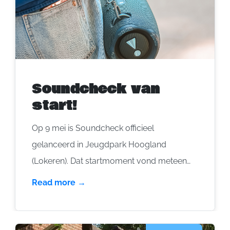
Soundcheck van
start!
Op 9 mei is Soundcheck officieel
gelanceerd in Jeugdpark Hoogland
(Lokeren). Dat startmoment vond meteen
veel weerklank in de pers, ook met een
Read more →
mooie reportage van VRT. Samen met KSA
Hamme werd meteen duidelijk waar het om
draait … het mag léven op kamp of