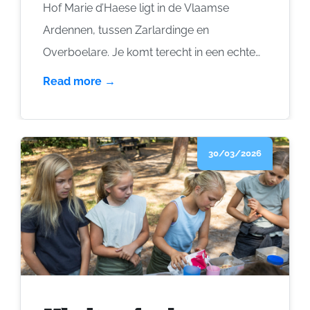
Hof Marie d’Haese ligt in de Vlaamse
Ardennen, tussen Zarlardinge en
Overboelare. Je komt terecht in een echte
vierkantshoeve, met paarden in de weide,
Read more →
honden die nieuwsgierig komen snuffelen
en een gezellige binnenkoer. Je slaapt er
met maximaal 12 personen en je kookt er
30/03/2026
zelf. Chantal en Gunther baten het verblijf
uit, samen met hun dochters Liebke en
Gaete. Binnenkort nemen Liebke en haar
vriend Cedric het over. Je voelt hier snel, dit
is een plek die warme gastvrijheid uitstraalt.