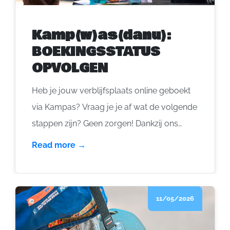
Kamp(w)as(danu):
BOEKINGSSTATUS
OPVOLGEN
Heb je jouw verblijfsplaats online geboekt
via Kampas? Vraag je je af wat de volgende
stappen zijn? Geen zorgen! Dankzij ons
platform kun je eenvoudig je boeking
Read more →
volgen gedurende het hele proces. Hier
lees je hoe het werkt.
11/05/2026