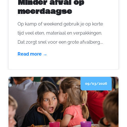
Minder afval op
meerdaagse
Op kamp of weekend gebruik je op korte
tijd veel eten, materiaal en verpakkingen.
Dat zorgt snel voor een grote afvalberg.
Gelukkig kan je als groep veel doen om dat
Read more →
te beperken. Met een paar slimme keuzes
maak je al een groot verschil. Je koopt
minder nieuw, je gebruikt spullen langer en
09/03/2026
je gooit minder weg. Dat is goed voor het
milieu én vaak ook voor je budget.