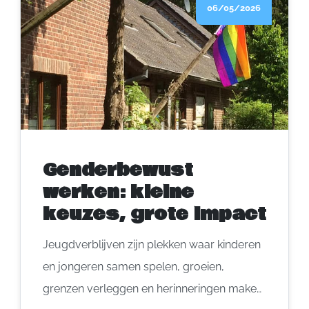
06/05/2026
weekend, maar de box hoeft niet van ontbijt
tot bedtijd te knallen.
Genderbewust
werken: kleine
keuzes, grote impact
Jeugdverblijven zijn plekken waar kinderen
en jongeren samen spelen, groeien,
grenzen verleggen en herinneringen maken.