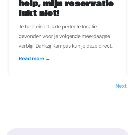
help, mijn reservatie
lukt niet!
Je hebt eindelijk de perfecte locatie
gevonden voor je volgende meerdaagse
verblijf. Dankzij Kampas kun je deze direct
vastleggen – eenvoudig en snel! Maar
Read more →
soms loopt het niet helemaal zoals gepland.
Hier zijn enkele veelvoorkomende
misverstanden en hoe je deze kunt
Next
vermijden om je boeking vlekkeloos te laten
verlopen.