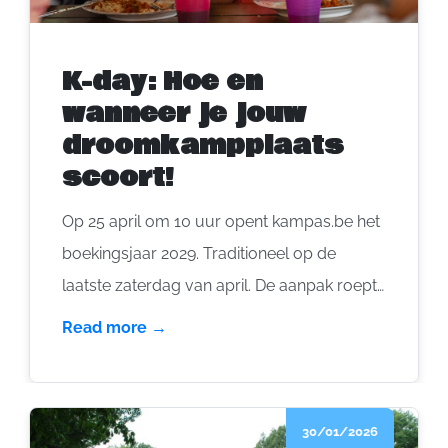
K-day: Hoe en
wanneer je jouw
droomkampplaats
scoort!
Op 25 april om 10 uur opent kampas.be het
boekingsjaar 2029. Traditioneel op de
laatste zaterdag van april. De aanpak roept
soms wat vragen op … Waarom ‘maar’ tot in
Read more →
2029? Waarom die zaterdag? En hoe
zorgen we ervoor dat we die leuke plek
voor onze groep zeker kunnen vastleggen?
30/01/2026