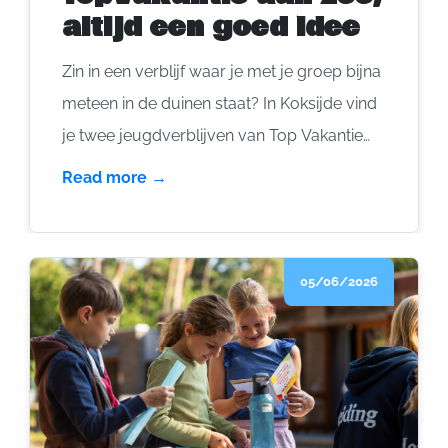
altijd een goed idee
Zin in een verblijf waar je met je groep bijna
meteen in de duinen staat? In Koksijde vind
je twee jeugdverblijven van Top Vakantie
vzw: Vakantiecentrum Excelsior en Huize
Read more →
Emmaüs. Je kan er het hele jaar terecht in
volpension. Samen goed voor bijna 200
bedden. In de zomer komt daar nog een
05/06/2026
derde plek bij: De Eglantier in
Oostduinkerke. Midden in de duinen, in
zelfkook, met 48 bedden en plaats voor 80
personen in tenten.