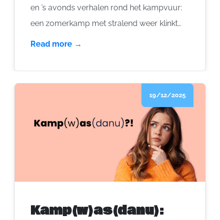
en ’s avonds verhalen rond het kampvuur:
een zomerkamp met stralend weer klinkt
als de droom van elke groep. Maar zodra
Read more →
de thermometer (te) stevig de hoogte
ingaat, moeten we het hoofd letterlijk en
figuurlijk koel houden.
19/12/2025
Kamp(w)as(danu):